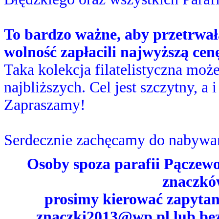
To bardzo ważne, aby przetrwała
wolność zapłacili najwyższą cenę
Taka kolekcja filatelistyczna mo
najbliższych. Cel jest szczytny, a
Zapraszamy!
Serdecznie zachęcamy do nabywa
Osoby spoza parafii Pączewo
znaczkó
prosimy kierować zapytani
znaczki2013@wp.pl
lub bez